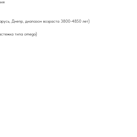
чия
арусь, Днепр, диапазон возраста 3800-4850 лет)
застежка типа omega)