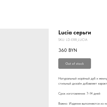
Lucia серьги
SKU:
LD-ERR_LUCIA
360
BYN
Out of stock
Натуральный морёный дуб и жемчу
стильный дизайн добавляет характ
Срок изготовления: 7–14 дней
Важно: Изделия выполняются из н