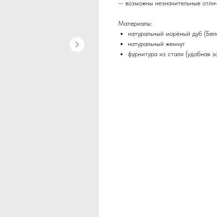
— возможны незначительные отли
Материалы:
натуральный морёный дуб (Бел
натуральный жемчуг
фурнитура из стали (удобная 